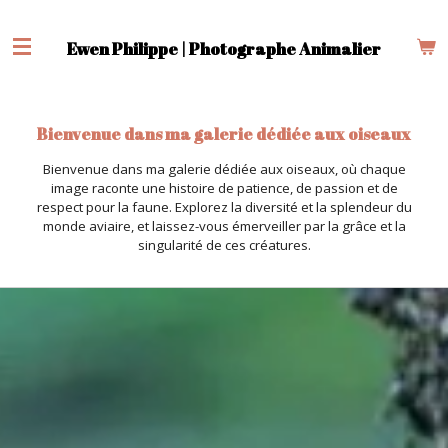
Passer
au
Ewen Philippe | Photographe Animalier
contenu
principal
Bienvenue dans ma galerie dédiée aux oiseaux
Bienvenue dans ma galerie dédiée aux oiseaux, où chaque
image raconte une histoire de patience, de passion et de
respect pour la faune. Explorez la diversité et la splendeur du
monde aviaire, et laissez-vous émerveiller par la grâce et la
singularité de ces créatures.