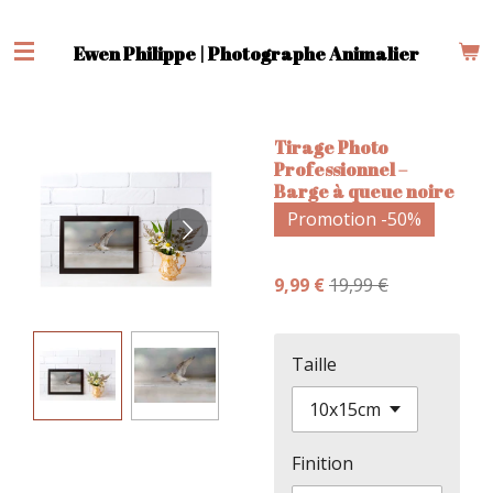
Passer
au
Ewen Philippe | Photographe Animalier
contenu
principal
Tirage Photo
Professionnel –
Barge à queue noire
Promotion -50%
9,99 €
19,99 €
Taille
Finition