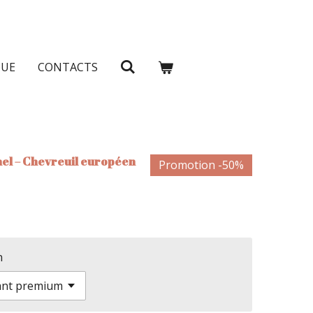
QUE
CONTACTS
nel – Chevreuil européen
Promotion -50%
n