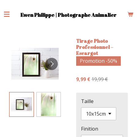
Passer
au
Ewen Philippe | Photographe Animalier
contenu
principal
Tirage Photo
Professionnel –
Escargot
Promotion -50%
9,99 €
19,99 €
Taille
Finition