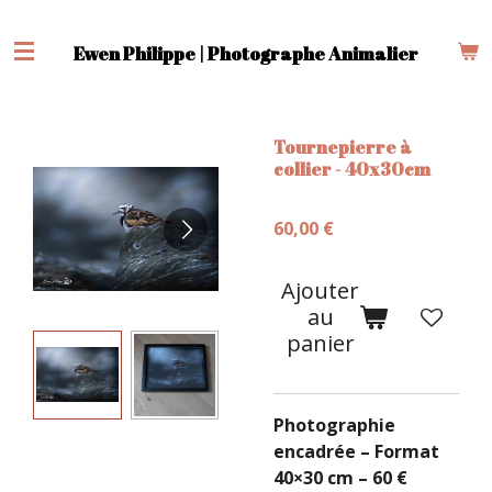
Passer
au
Ewen Philippe | Photographe Animalier
contenu
principal
Tournepierre à
collier - 40x30cm
60,00 €
Ajouter
au
panier
Photographie
encadrée – Format
40×30 cm – 60 €