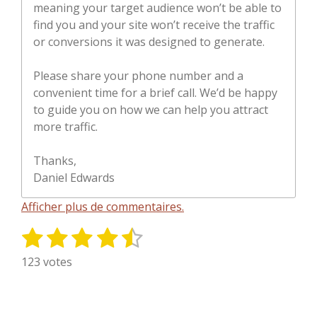
meaning your target audience won’t be able to
find you and your site won’t receive the traffic
or conversions it was designed to generate.
Please share your phone number and a
convenient time for a brief call. We’d be happy
to guide you on how we can help you attract
more traffic.
Thanks,
Daniel Edwards
Afficher plus de commentaires.
1
2
3
4
5
E
É
n
v
é
é
é
é
é
123 votes
v
a
t
t
t
t
t
o
l
y
o
o
o
o
o
u
e